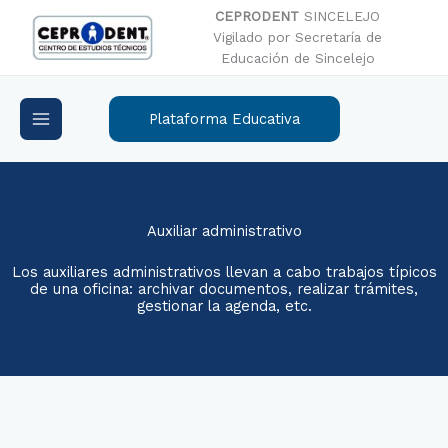
Ir
CEPRODENT
SINCELEJO
al
Vigilado por Secretaría de
contenido
Educación de Sincelejo
Plataforma Educativa
Auxiliar administrativo
Los auxiliares administrativos llevan a cabo trabajos típicos
de una oficina: archivar documentos, realizar trámites,
gestionar la agenda, etc.