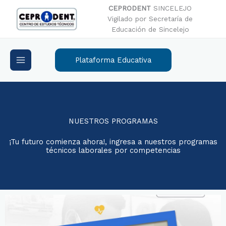
Ir
CEPRODENT
SINCELEJO
al
Vigilado por Secretaría de
contenido
Educación de Sincelejo
Plataforma Educativa
NUESTROS PROGRAMAS
¡Tu futuro comienza ahora!, ingresa a nuestros programas
técnicos laborales por competencias