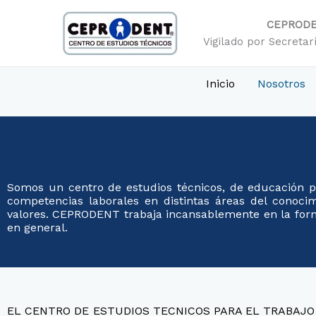
Ir
al
CEPROD
contenido
Vigilado por Secretar
Inicio
Nosotros
Somos un centro de estudios técnicos, de educación p
competencias laborales en distintas áreas del conoci
valores. CEPRODENT trabaja incansablemente en la formac
en general.
EL CENTRO DE ESTUDIOS TECNICOS PARA EL TRABAJO Y 