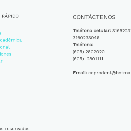
 RÁPIDO
CONTÁCTENOS
Teléfono celular:
3165223
s
3160233046
Académica
Teléfono:
ional
(605) 2802020-
iones
(605) 2801111
ar
Email:
ceprodent@hotmai
s reservados