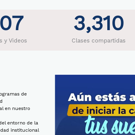
07
3,310
s y Videos
Clases compartidas
rogramas de
ad
al en nuestro
del entorno de la
idad institucional