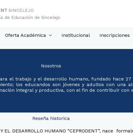
ENT
SINCELEJO
ía de Educación de Sincelejo
Oferta Académica
Institucional
Inscripciones
Nosotros
ara el trabajo y el desarrollo humano, fundado hace 2
miento; los educandos son jóvenes y adultos con una a
ión integral y productiva, con el fin de contribuir con 
Reseña historica
EL DESARROLLO HUMANO “CEPRODENT”, nace formalmente