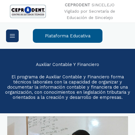
Ir
CEPRODENT
SINCELEJO
al
Vigilado por Secretaría de
contenido
Educación de Sincelejo
Plataforma Educativa
Auxiliar Contable Y Financiero
El programa de Auxiliar Contable y Financiero forma
técnicos laborales con la capacidad de organizar y
documentar la información contable y financiera de una
organización, con conocimientos en legislación tributaria y
orientados a la creación y desarrollo de empresas.