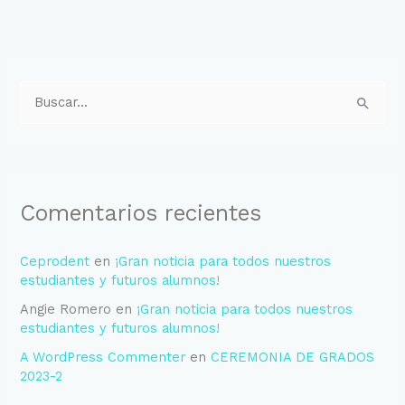
A
C
r
a
B
c
t
u
h
e
s
i
g
c
v
o
Comentarios recientes
a
o
r
r
s
í
Ceprodent
en
¡Gran noticia para todos nuestros
p
a
estudiantes y futuros alumnos!
o
s
Angie Romero
en
¡Gran noticia para todos nuestros
r
estudiantes y futuros alumnos!
:
A WordPress Commenter
en
CEREMONIA DE GRADOS
2023-2