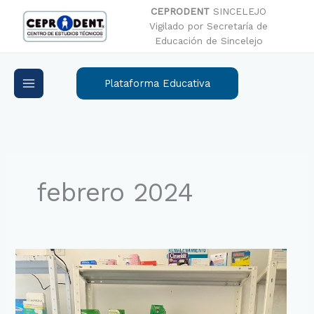
Ir
CEPRODENT
SINCELEJO
al
Vigilado por Secretaría de
contenido
Educación de Sincelejo
Plataforma Educativa
febrero 2024
¡Gran
noticia
para
todos
nuestros