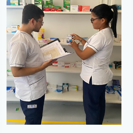
estudiantes
y
futuros
alumnos!