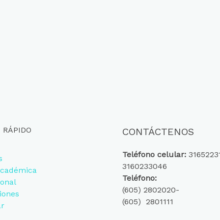
 RÁPIDO
CONTÁCTENOS
Teléfono celular:
3165223
s
3160233046
Académica
Teléfono:
ional
(605) 2802020-
iones
(605) 2801111
ar